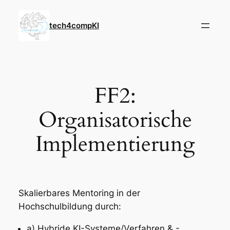
Skip
to
tech4compKI
content
FF2:
Organisatorische
Implementierung
Skalierbares Mentoring in der
Hochschulbildung durch:
a) Hybride KI-Systeme/Verfahren & -